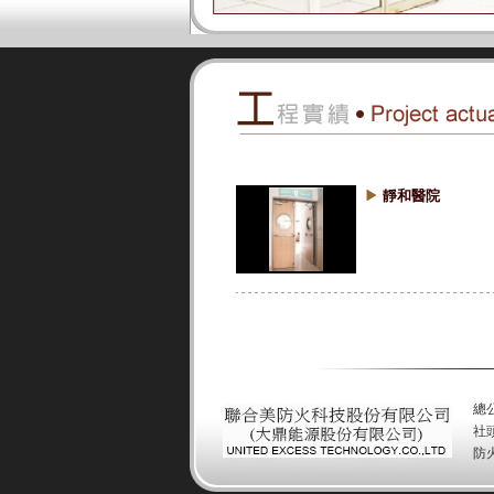
靜和醫院
總公
社頭
防