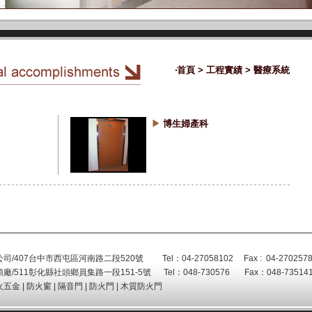
‧
首頁
> 工程實績 > 醫療系統
博生婦產科
司/407台中市西屯區河南路二段520號 Tel：04-27058102 Fax : 04-27025787 htt
廠/511彰化縣社頭鄉員集路一段151-5號 Tel：048-730576 Fax：048-7351
火五金
|
防火窗
|
隔音門
|
防火門
|
木質防火門