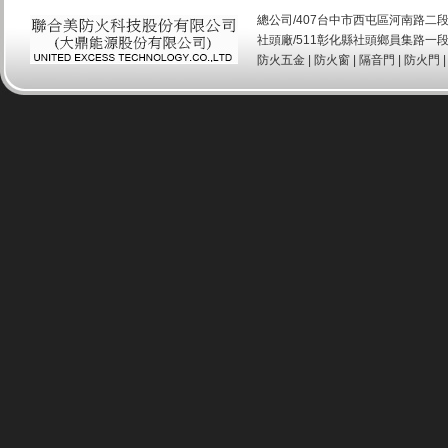
總公司/407台中市西屯區河南路二段520號 T
社頭廠/511彰化縣社頭鄉員集路一段151
防火五金
|
防火窗
|
隔音門
|
防火門