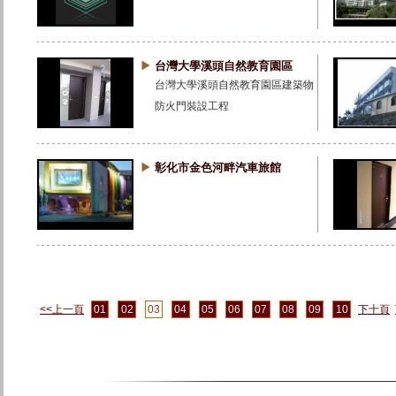
台灣大學溪頭自然教育園區
台灣大學溪頭自然教育園區建築物
防火門裝設工程
彰化市金色河畔汽車旅館
<<上一頁
下十頁
01
02
03
04
05
06
07
08
09
10