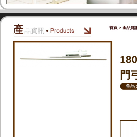
‧
首頁
>
產品資
1
門
產品